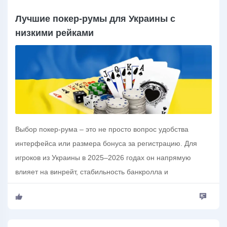
Лучшие покер-румы для Украины с
низкими рейками
Выбор покер-рума – это не просто вопрос удобства
интерфейса или размера бонуса за регистрацию. Для
игроков из Украины в 2025–2026 годах он напрямую
влияет на винрейт, стабильность банкролла и