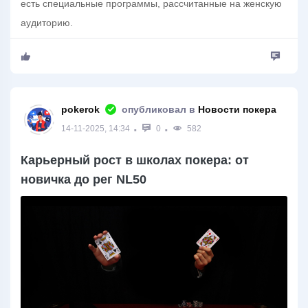
есть специальные программы, рассчитанные на женскую
аудиторию.
pokerok
опубликовал в
Новости покера
14-11-2025, 14:34
0
582
Карьерный рост в школах покера: от
новичка до рег NL50