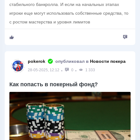
стабильного банкролла. И если на начальных этапах
игроки еще могут использовать собственные средства, то
с ростом мастерства и уровня лимитов
pokerok
опубликовал в
Новости покера
28-05-2025, 12:12
0
1 333
Как попасть в покерный фонд?