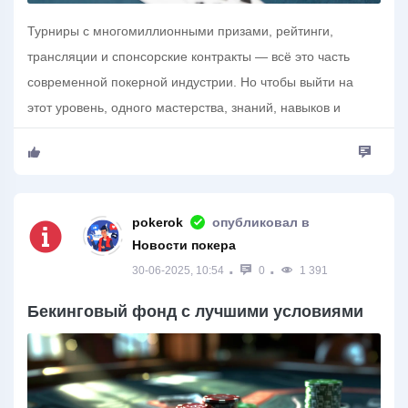
Турниры с многомиллионными призами, рейтинги,
трансляции и спонсорские контракты — всё это часть
современной покерной индустрии. Но чтобы выйти на
этот уровень, одного мастерства, знаний, навыков и
pokerok
опубликовал в
Новости покера
30-06-2025, 10:54
0
1 391
Бекинговый фонд с лучшими условиями