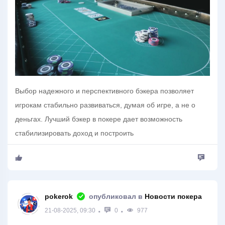
Выбор надежного и перспективного бэкера позволяет
игрокам стабильно развиваться, думая об игре, а не о
деньгах. Лучший бэкер в покере дает возможность
стабилизировать доход и построить
pokerok
опубликовал в
Новости покера
21-08-2025, 09:30
0
977