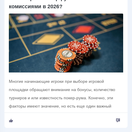
комиссиями в 2026?
Многие начинающие игроки при выборе игровой
площадки обращают внимание на бонусы, количество
турниров и или известность покер-рума. Конечно, эти
факторы имеют значение, но есть еще один важный