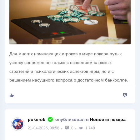
Для многих начинающих игроков в мире покера путь к
успеху сопряжен не только с освоением сложных
стратегий и психологических аспектов игры, но и с
решением насущного вопроса о достаточном банкролле.
pokerok
опубликовал в
Новости покера
21-04-2025, 08:58
0
1 740