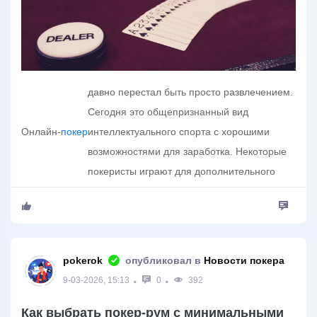
давно перестал быть просто развлечением.
Сегодня это общепризнанный вид
Онлайн-
покер
интеллектуального спорта с хорошими
возможностями для заработка. Некоторые
покеристы играют для дополнительного
pokerok
опубликовал в
Новости покера
9-03-2026, 15:13
0
392
Как выбрать покер-рум с минимальными