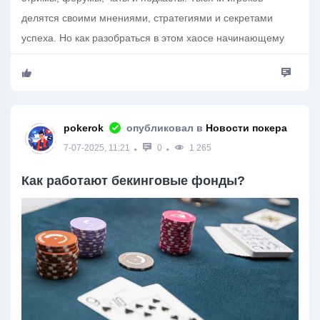
делятся своими мнениями, стратегиями и секретами
успеха. Но как разобраться в этом хаосе начинающему
pokerok
опубликовал в
Новости покера
7-07-2025, 11:21
0
1 265
Как работают бекинговые фонды?