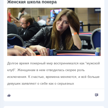
Женская школа покера
Долгое время покерный мир воспринимался как “мужской
клуб”. Женщинам в нем отводилась скорее роль
исключения. К счастью, времена меняются, и всё больше
девушек заявляют о себе как о серьезных