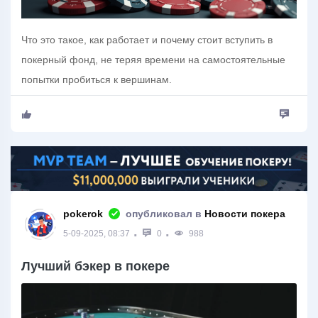
Что это такое, как работает и почему стоит вступить в
покерный фонд, не теряя времени на самостоятельные
попытки пробиться к вершинам.
pokerok
опубликовал в
Новости покера
5-09-2025, 08:37
0
988
Лучший бэкер в покере