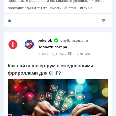
призовых. В реальности большинство успешных игроков
проходят один и тот же начальный этап – игру на
pokerok
опубликовал в
Новости покера
20-02-2026, 12:54
0
484
Как найти покер-рум с ежедневными
фрироллами для СНГ?