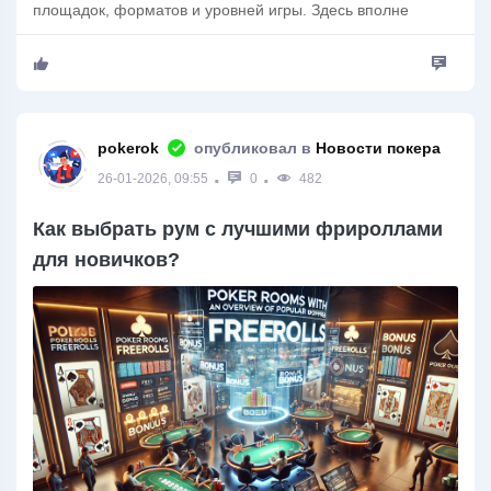
площадок, форматов и уровней игры. Здесь вполне
pokerok
опубликовал в
Новости покера
26-01-2026, 09:55
0
482
Как выбрать рум с лучшими фрироллами
для новичков?