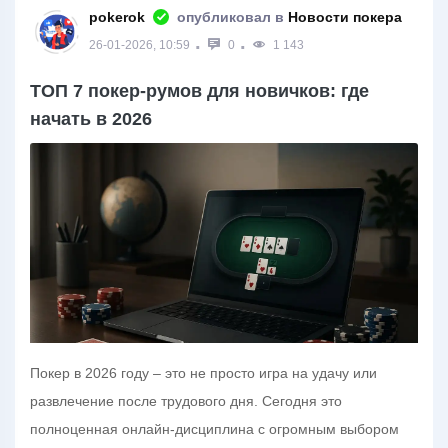
pokerok
опубликовал в
Новости покера
26-01-2026, 10:59
0
1 143
ТОП 7 покер-румов для новичков: где
начать в 2026
Покер в 2026 году – это не просто игра на удачу или
развлечение после трудового дня. Сегодня это
полноценная онлайн-дисциплина с огромным выбором