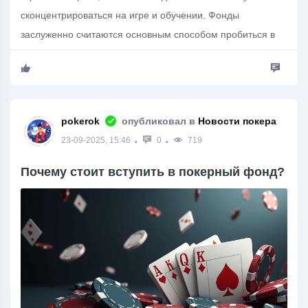
сконцентрироваться на игре и обучении. Фонды
заслуженно считаются основным способом пробиться в
pokerok
опубликовал в
Новости покера
23-09-2025, 15:46
0
719
Почему стоит вступить в покерный фонд?