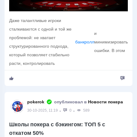
Даже талантливые игроки
сталкиваются с одной и той же
и
проблемой: не хватает
банкролл
минимизировать
структурированного подхода,
ошибки. В этом
который позволяет стабильно
расти, контролировать
pokerok
опубликовал в
Новости покера
30-10-2025, 11:19
0
589
Школы покера с бэкингом: ТОП 5 с
откатом 50%