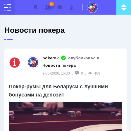
99
Новости покера
pokerok
опубликовал в
Новости покера
9-03-2026, 15:30
0
469
Покер-румы для Беларуси с лучшими
бонусами на депозит