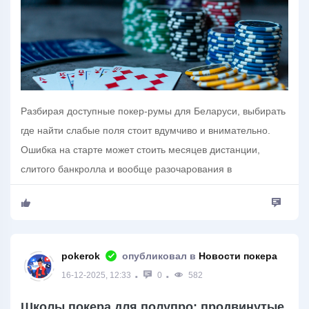
Разбирая доступные покер-румы для Беларуси, выбирать
где найти слабые поля стоит вдумчиво и внимательно.
Ошибка на старте может стоить месяцев дистанции,
слитого банкролла и вообще разочарования в
pokerok
опубликовал в
Новости покера
16-12-2025, 12:33
0
582
Школы покера для полупро: продвинутые