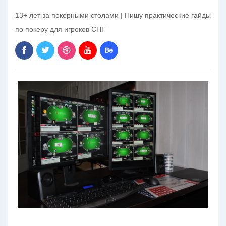
13+ лет за покерными столами | Пишу практические гайды
по покеру для игроков СНГ