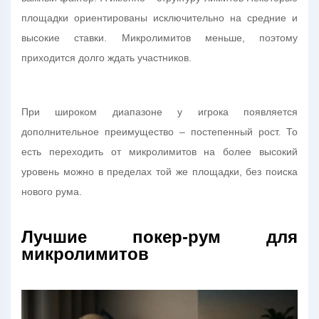
площадки ориентированы исключительно на средние и
высокие ставки. Микролимитов меньше, поэтому
приходится долго ждать участников.
При широком диапазоне у игрока появляется
дополнительное преимущество – постепенный рост. То
есть переходить от микролимитов на более высокий
уровень можно в пределах той же площадки, без поиска
нового рума.
Лучшие покер-рум для
микролимитов