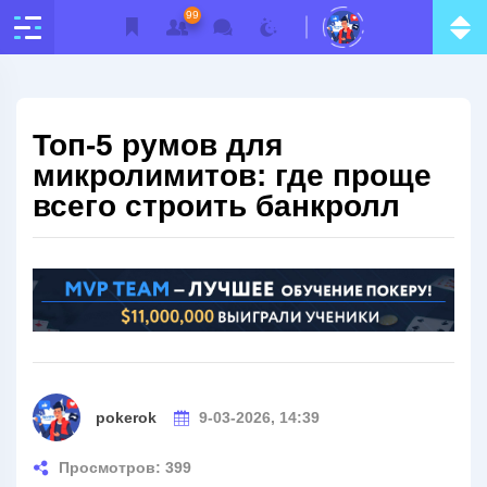
99
Топ-5 румов для
микролимитов: где проще
всего строить банкролл
pokerok
9-03-2026, 14:39
Просмотров: 399