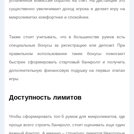
уплаченной комиссии обратно на счет. На дистанции это
существенно увеличивает доход игрока и делает игру на
микролимитах комфортнее и спокойнее.
Также стоит учитывать, что в большинстве румов есть
специальные бонусы за регистрацию или депозит. При
правильном использовании такие бонусы помогают
быстрее сформировать стартовый банкролл и получить
дополнительную финансовую подушку на первых этапах
игры.
Доступность лимитов
Чтобы сформировать топ-5 румов для микролимитов, где
проще всего строить банкролл, стоит оценивать еще один
важный фактор. А именно – структуру лимитов Некоторые