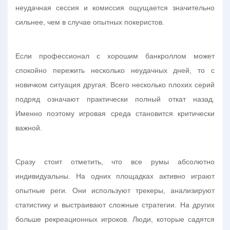
неудачная сессия и комиссия ощущается значительно
сильнее, чем в случае опытных покеристов.
Если профессионал с хорошим банкроллом может
спокойно пережить несколько неудачных дней, то с
новичком ситуация другая. Всего несколько плохих серий
подряд означают практически полный откат назад.
Именно поэтому игровая среда становится критически
важной.
Сразу стоит отметить, что все румы абсолютно
индивидуальны. На одних площадках активно играют
опытные реги. Они используют трекеры, анализируют
статистику и выстраивают сложные стратегии. На других
больше рекреационных игроков. Люди, которые садятся