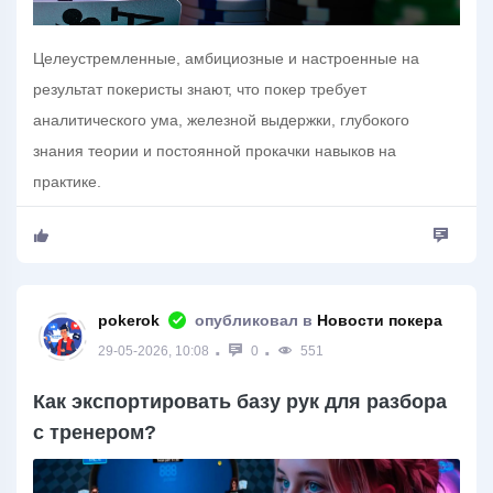
Целеустремленные, амбициозные и настроенные на
результат покеристы знают, что покер требует
аналитического ума, железной выдержки, глубокого
знания теории и постоянной прокачки навыков на
практике.
pokerok
опубликовал в
Новости покера
29-05-2026, 10:08
0
551
Как экспортировать базу рук для разбора
с тренером?