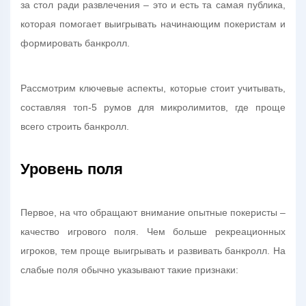
за стол ради развлечения – это и есть та самая публика,
которая помогает выигрывать начинающим покеристам и
формировать банкролл.
Рассмотрим ключевые аспекты, которые стоит учитывать,
составляя топ-5 румов для микролимитов, где проще
всего строить банкролл.
Уровень поля
Первое, на что обращают внимание опытные покеристы –
качество игрового поля. Чем больше рекреационных
игроков, тем проще выигрывать и развивать банкролл. На
слабые поля обычно указывают такие признаки: