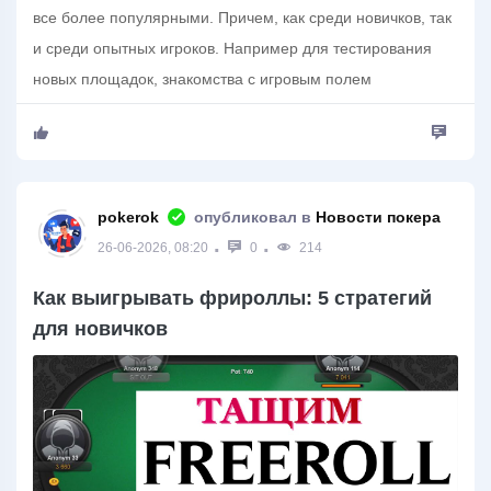
все более популярными. Причем, как среди новичков, так
и среди опытных игроков. Например для тестирования
новых площадок, знакомства с игровым полем
pokerok
опубликовал в
Новости покера
26-06-2026, 08:20
0
214
Как выигрывать фрироллы: 5 стратегий
для новичков