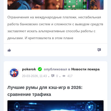
Ограничения на международные платежи, нестабильная
работа банковских систем и сложности с выводом средств
заставляют искать альтернативные способы работы с
деньгами. И криптовалюта в этом плане
pokerok
опубликовал в
Новости покера
20-03-2026, 11:43
0
417
Лучшие румы для кэш-игр в 2026:
сравнение трафика