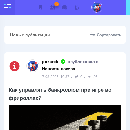
99
Новые публикации
Сортировать
pokerok
опубликовал в
Новости покера
7-08-2026, 10:37
0
26
Как управлять банкроллом при игре во
фрироллах?