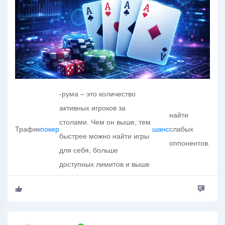
-рума – это количество
активных игроков за
найти
столами. Чем он выше, тем
Трафик
покер
шанс
слабых
быстрее можно найти игры
оппонентов.
для себя, больше
доступных лимитов и выше