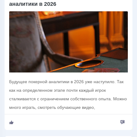
аналитики в 2026
Будущее покерной аналитики в 2026 уже наступило. Так
как на определенном этапе почти каждый игрок
сталкивается с ограничением собственного опыта. Можно
много играть, смотреть обучающие видео,