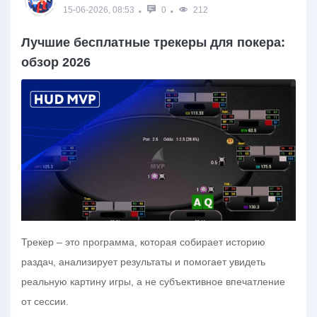
15-06-2026, 08:53
0
212
Лучшие бесплатные трекеры для покера:
обзор 2026
Трекер – это программа, которая собирает историю
раздач, анализирует результаты и помогает увидеть
реальную картину игры, а не субъективное впечатление
от сессии.