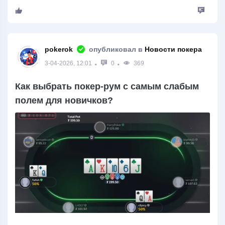
pokerok
опубликовал в
Новости покера
3-04-2026, 12:01
0
369
Как выбрать покер-рум с самым слабым
полем для новичков?