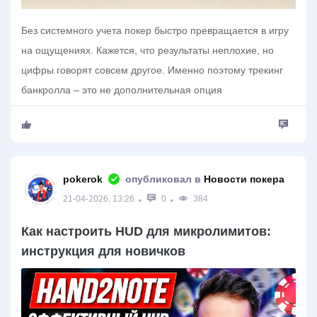
Без системного учета покер быстро превращается в игру
на ощущениях. Кажется, что результаты неплохие, но
цифры говорят совсем другое. Именно поэтому трекинг
банкролла – это не дополнительная опция
pokerok
опубликовал в
Новости покера
21-04-2026, 13:26
0
384
Как настроить HUD для микролимитов:
инструкция для новичков