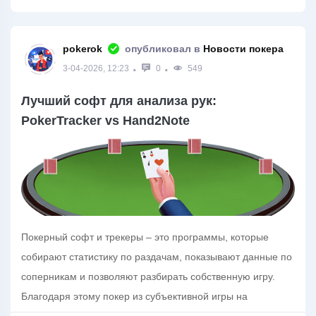
pokerok
опубликовал в
Новости покера
3-04-2026, 12:23
0
549
Лучший софт для анализа рук:
PokerTracker vs Hand2Note
Покерный софт и трекеры – это программы, которые
собирают статистику по раздачам, показывают данные по
соперникам и позволяют разбирать собственную игру.
Благодаря этому покер из субъективной игры на