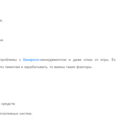
а;
ни.
, проблемы с
банкролл
-менеджментом и даже отказ от игры. Ес
 по лимитам и зарабатывать, то важны такие факторы:
 средств;
платежных систем;