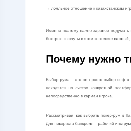
→ лояльное отношение к казахстанским иг
Именно поэтому важно заранее подумать ка
быстрые кэшауты в этом контексте важный,
Почему нужно 
Выбор рума – это не просто выбор софта 
находятся на счетах конкретной платфо
непосредственно в карман игрока.
Рассматривая, как выбрать покер-рум в Ка
Для покериста банкролл – рабочий инструм