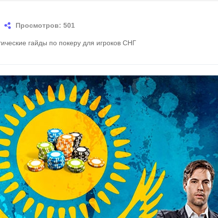
Просмотров: 501
тические гайды по покеру для игроков СНГ