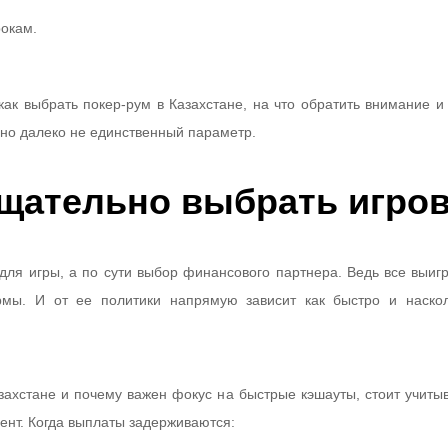
рокам.
к выбрать покер-рум в Казахстане, на что обратить внимание и 
 но далеко не единственный параметр.
тщательно выбрать игро
для игры, а по сути выбор финансового партнера. Ведь все выигр
рмы. И от ее политики напрямую зависит как быстро и наскол
захстане и почему важен фокус на быстрые кэшауты, стоит учиты
ент. Когда выплаты задерживаются: