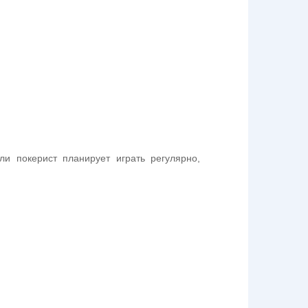
ли покерист планирует играть регулярно,