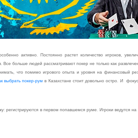
особенно активно. Постоянно растет количество игроков, увел
 Все больше людей рассматривают покер не только как развлечен
нимать, что помимо игрового опыта и уровня на финансовый рез
ак выбрать покер-рум
в Казахстане стоит довольно остро. И фоку
: регистрируются в первом попавшемся руме. Игроки ведутся на 