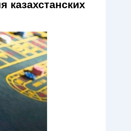
я казахстанских