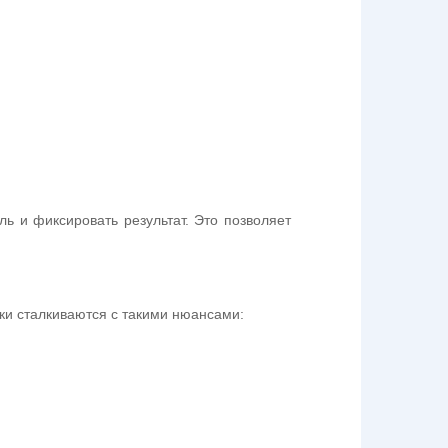
ь и фиксировать результат. Это позволяет
ки сталкиваются с такими нюансами: