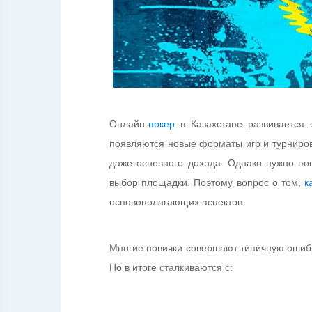
Онлайн-
покер
в Казахстане развивается 
появляются новые форматы игр и турниров.
даже основного дохода. Однако нужно по
выбор площадки. Поэтому вопрос о том,
к
основополагающих аспектов.
Многие новички совершают типичную ошибку
Но в итоге сталкиваются с: