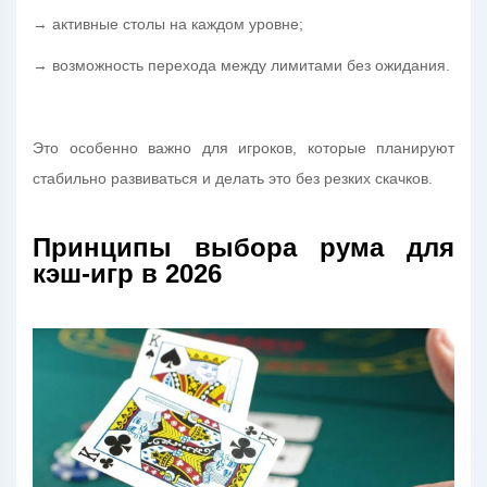
→ активные столы на каждом уровне;
→ возможность перехода между лимитами без ожидания.
Это особенно важно для игроков, которые планируют
стабильно развиваться и делать это без резких скачков.
Принципы выбора рума для
кэш-игр в 2026