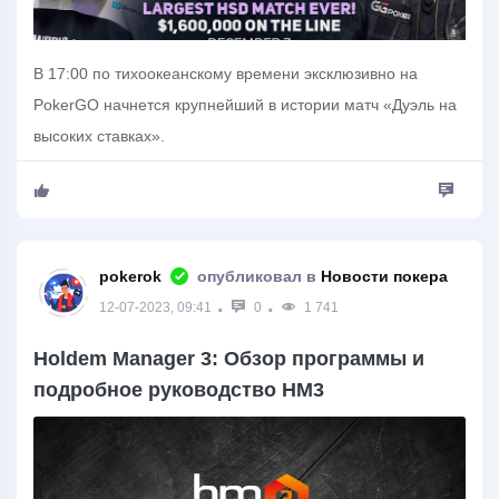
В 17:00 по тихоокеанскому времени эксклюзивно на
PokerGO начнется крупнейший в истории матч «Дуэль на
высоких ставках».
pokerok
опубликовал в
Новости покера
12-07-2023, 09:41
0
1 741
Holdem Manager 3: Обзор программы и
подробное руководство HM3