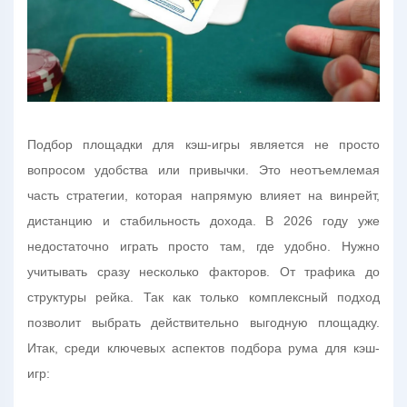
Подбор площадки для кэш-игры является не просто
вопросом удобства или привычки. Это неотъемлемая
часть стратегии, которая напрямую влияет на винрейт,
дистанцию и стабильность дохода. В 2026 году уже
недостаточно играть просто там, где удобно. Нужно
учитывать сразу несколько факторов. От трафика до
структуры рейка. Так как только комплексный подход
позволит выбрать действительно выгодную площадку.
Итак, среди ключевых аспектов подбора рума для кэш-
игр: