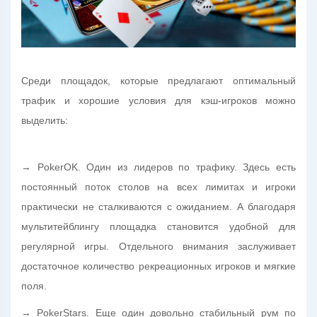
Среди площадок, которые предлагают оптимальный
трафик и хорошие условия для кэш-игроков можно
выделить:
→ PokerOK. Один из лидеров по трафику. Здесь есть
постоянный поток столов на всех лимитах и игроки
практически не сталкиваются с ожиданием. А благодаря
мультитейблингу площадка становится удобной для
регулярной игры. Отдельного внимания заслуживает
достаточное количество рекреационных игроков и мягкие
поля.
→ PokerStars. Еще один довольно стабильный рум по