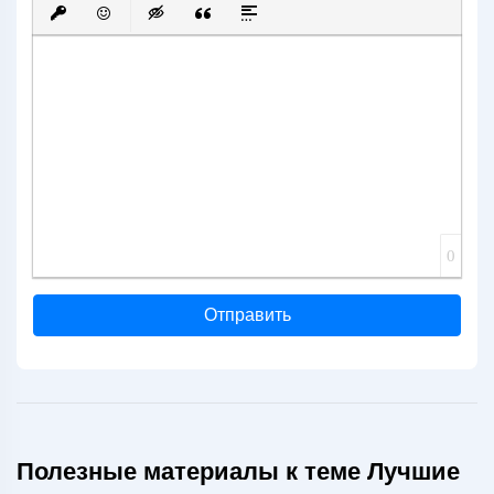
Вставить защищенную ссылку
Вставить смайлик
Вставка скрытого текста
Вставка цитаты
Вставка спойлера
0
Отправить
Полезные материалы к теме Лучшие