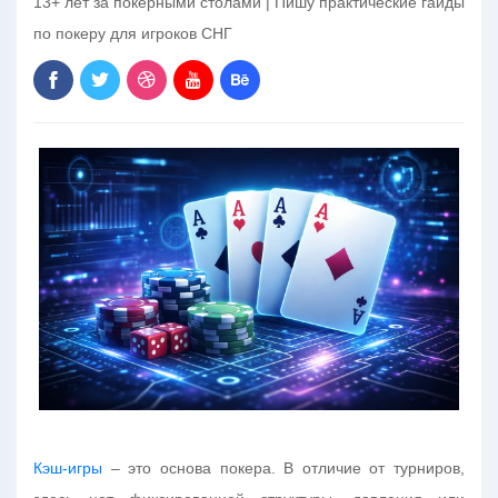
13+ лет за покерными столами | Пишу практические гайды
по покеру для игроков СНГ
Кэш-игры
– это основа покера. В отличие от турниров,