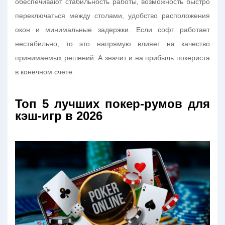
обеспечивают стабильность работы, возможность быстро
переключаться между столами, удобство расположения
окон и минимальные задержки. Если софт работает
нестабильно, то это напрямую влияет на качество
принимаемых решений. А значит и на прибыль покериста
в конечном счете.
Топ 5 лучших покер-румов для
кэш-игр в 2026