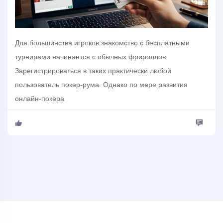
Для большинства игроков знакомство с бесплатными
турнирами начинается с обычных фрироллов.
Зарегистрироваться в таких практически любой
пользователь покер-рума. Однако по мере развития
онлайн-покера