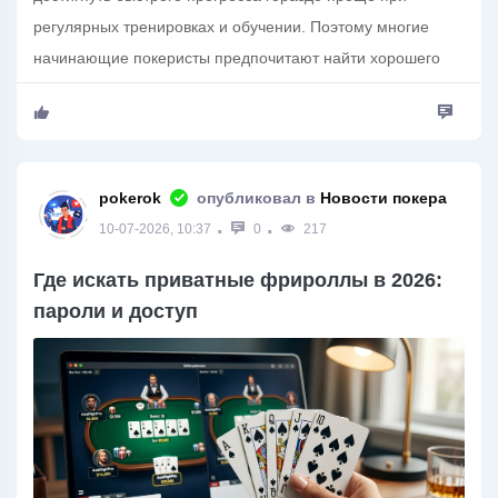
регулярных тренировках и обучении. Поэтому многие
начинающие покеристы предпочитают найти хорошего
pokerok
опубликовал в
Новости покера
10-07-2026, 10:37
0
217
Где искать приватные фрироллы в 2026:
пароли и доступ