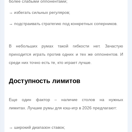
более слабыми оппонентами;
→ избегать сильных регуляров;
→ подстраивать стратегию под конкретных соперников.
В небольших румах такой гибкости нет. Зачастую
приходится играть против одних и тех же оппонентов. И
среди них точно есть те, кто играет лучше.
Доступность лимитов
Еще один фактор – наличие столов на нужных
лимитах. Лучшие румы для кэш-игр в 2026 предлагают:
→ широкий диапазон ставок;