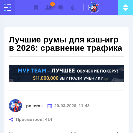
99
Лучшие румы для кэш-игр
в 2026: сравнение трафика
pokerok
20-03-2026, 11:43
Просмотров: 414