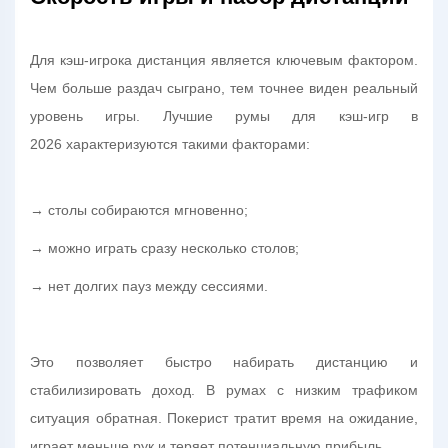
Для кэш-игрока дистанция является ключевым фактором.
Чем больше раздач сыграно, тем точнее виден реальный
уровень игры. Лучшие румы для кэш-игр в
2026 характеризуются такими факторами:
→ столы собираются мгновенно;
→ можно играть сразу несколько столов;
→ нет долгих пауз между сессиями.
Это позволяет быстро набирать дистанцию и
стабилизировать доход. В румах с низким трафиком
ситуация обратная. Покерист тратит время на ожидание,
играет меньше рук и теряет потенциальную прибыль.