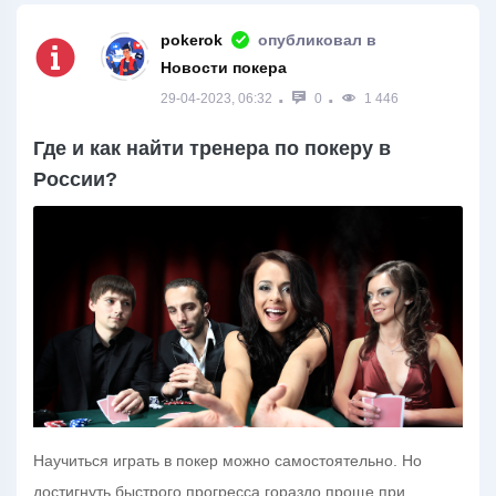
pokerok
опубликовал в
Новости покера
29-04-2023, 06:32
0
1 446
Где и как найти тренера по покеру в
России?
Научиться играть в покер можно самостоятельно. Но
достигнуть быстрого прогресса гораздо проще при