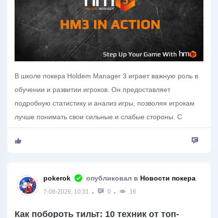
В школе покера Holdem Manager 3 играет важную роль в
обучении и развитии игроков. Он предоставляет
подробную статистику и анализ игры, позволяя игрокам
лучше понимать свои сильные и слабые стороны. С
pokerok
опубликовал в
Новости покера
7-08-2026, 10:31
0
16
Как побороть тильт: 10 техник от топ-