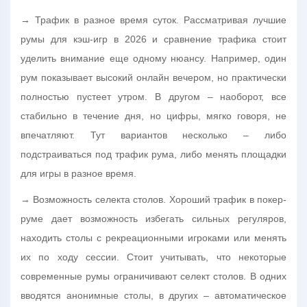
→ Трафик в разное время суток. Рассматривая лучшие
румы для кэш-игр в 2026 и сравнение трафика стоит
уделить внимание еще одному нюансу. Например, один
рум показывает высокий онлайн вечером, но практически
полностью пустеет утром. В другом – наоборот, все
стабильно в течение дня, но цифры, мягко говоря, не
впечатляют. Тут вариантов несколько – либо
подстраиваться под трафик рума, либо менять площадки
для игры в разное время.
→ Возможность селекта столов. Хороший трафик в покер-
руме дает возможность избегать сильных регуляров,
находить столы с рекреационными игроками или менять
их по ходу сессии. Стоит учитывать, что некоторые
современные румы ограничивают селект столов. В одних
вводятся анонимные столы, в других – автоматическое