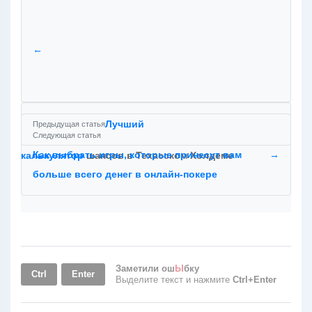
←
Лучший
Предыдущая статья
Следующая статья
Как выбрать игры, которые принесут вам
→
калькулятор
шансов в Техасском Холдеме
больше всего денег в онлайн-покере
Заметили ош
Ы
бку
Ctrl
Enter
Выделите текст и нажмите
Ctrl+Enter