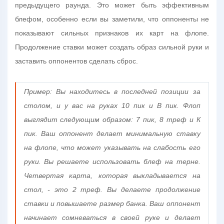
предыдущего раунда. Это может быть эффективным
блефом, особенно если вы заметили, что оппоненты не
показывают сильных признаков их карт на флопе.
Продолжение ставки может создать образ сильной руки и
заставить оппонентов сделать сброс.
Пример: Вы находитесь в последней позиции за
столом, и у вас на руках 10 пик и В пик. Флоп
выглядит следующим образом: 7 пик, 8 треф и К
пик. Ваш оппонент делает минимальную ставку
на флопе, что может указывать на слабость его
руки. Вы решаете использовать блеф на терне.
Четвертая карта, которая выкладывается на
стол, - это 2 треф. Вы делаете продолжение
ставки и повышаете размер банка. Ваш оппонент
начинает сомневаться в своей руке и делает