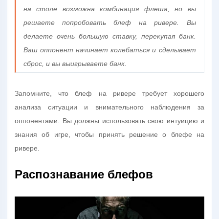
на столе возможна комбинация флеша, но вы
решаете попробовать блеф на ривере. Вы
делаете очень большую ставку, перекупая банк.
Ваш оппонент начинает колебаться и сделывает
сброс, и вы выигрываете банк.
Запомните, что блеф на ривере требует хорошего
анализа ситуации и внимательного наблюдения за
оппонентами. Вы должны использовать свою интуицию и
знания об игре, чтобы принять решение о блефе на
ривере.
Распознавание блефов