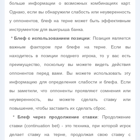
больше информации о возможных комбинациях карт.
Однако, если вы обнаружили слабость или неуверенность
у оппонентов, блеф на терне может быть эффективным
инструментом для выигрыша банка.
*
Блеф с использованием позиции
: Позиция является
важным фактором при блефе на терне. Если вы
находитесь в позиции позднего игрока, то у вас есть
преимущество, поскольку вы можете видеть действия
оппонентов перед вами. Вы можете использовать эту
информацию для определения слабости и блефа. Если
вы заметили, что оппоненты проявляют сомнения или
неуверенность, вы можете сделать ставку или
повышение, чтобы заставить их сделать сброс.
*
Блеф через продолжение ставки
: Продолжение
ставки (сontinuation bet) - это техника, при которой игрок
делает ставку на терне, продолжая свою ставку с