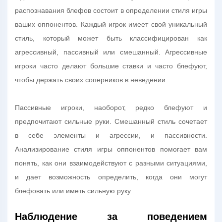
распознавания блефов состоит в определении стиля игры
ваших оппонентов. Каждый игрок имеет свой уникальный
стиль, который может быть классифицирован как
агрессивный, пассивный или смешанный. Агрессивные
игроки часто делают большие ставки и часто блефуют,
чтобы держать своих соперников в неведении.
Пассивные игроки, наоборот, редко блефуют и
предпочитают сильные руки. Смешанный стиль сочетает
в себе элементы и агрессии, и пассивности.
Анализирование стиля игры оппонентов помогает вам
понять, как они взаимодействуют с разными ситуациями,
и дает возможность определить, когда они могут
блефовать или иметь сильную руку.
Наблюдение за поведением