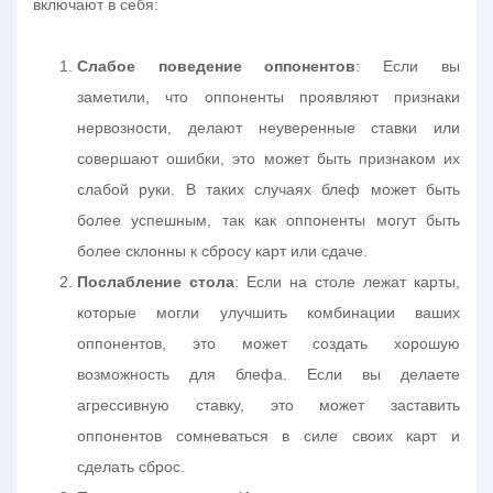
включают в себя:
Слабое поведение оппонентов
: Если вы
заметили, что оппоненты проявляют признаки
нервозности, делают неуверенные ставки или
совершают ошибки, это может быть признаком их
слабой руки. В таких случаях блеф может быть
более успешным, так как оппоненты могут быть
более склонны к сбросу карт или сдаче.
Послабление стола
: Если на столе лежат карты,
которые могли улучшить комбинации ваших
оппонентов, это может создать хорошую
возможность для блефа. Если вы делаете
агрессивную ставку, это может заставить
оппонентов сомневаться в силе своих карт и
сделать сброс.