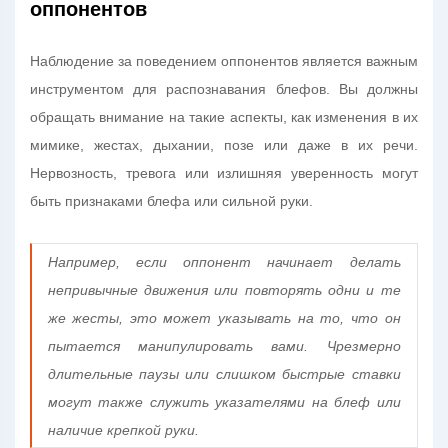
оппонентов
Наблюдение за поведением оппонентов является важным
инструментом для распознавания блефов. Вы должны
обращать внимание на такие аспекты, как изменения в их
мимике, жестах, дыхании, позе или даже в их речи.
Нервозность, тревога или излишняя уверенность могут
быть признаками блефа или сильной руки.
Например, если оппонент начинает делать
непривычные движения или повторять одни и те
же жесты, это может указывать на то, что он
пытается манипулировать вами. Чрезмерно
длительные паузы или слишком быстрые ставки
могут также служить указателями на блеф или
наличие крепкой руки.