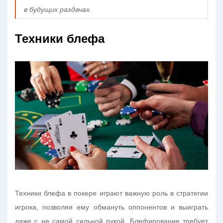
в будущих раздачах.
Техники блефа
Техники блефа в покере играют важную роль в стратегии
игрока, позволяя ему обмануть оппонентов и выиграть
даже с не самой сильной рукой. Блефирование требует