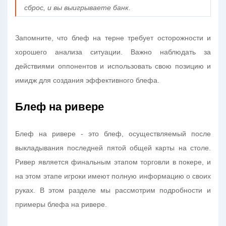
сброс, и вы выигрываете банк.
Запомните, что блеф на терне требует осторожности и
хорошего анализа ситуации. Важно наблюдать за
действиями оппонентов и использовать свою позицию и
имидж для создания эффективного блефа.
Блеф на ривере
Блеф на ривере - это блеф, осуществляемый после
выкладывания последней пятой общей карты на столе.
Ривер является финальным этапом торговли в покере, и
на этом этапе игроки имеют полную информацию о своих
руках. В этом разделе мы рассмотрим подробности и
примеры блефа на ривере.