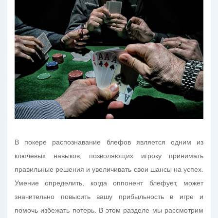
В покере распознавание блефов является одним из
ключевых навыков, позволяющих игроку принимать
правильные решения и увеличивать свои шансы на успех.
Умение определить, когда оппонент блефует, может
значительно повысить вашу прибыльность в игре и
помочь избежать потерь. В этом разделе мы рассмотрим