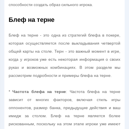
способности создать образ сильного игрока.
Блеф на терне
Блеф на терне - это одна из стратегий блефа в покере,
которая осуществляется после выкладывания четвертой
общей карты на столе. Терн - это важный момент в игре,
когда у игроков уже есть некоторая информация о своих
руках и возможных комбинациях. В этом разделе мы
рассмотрим подробности и примеры блефа на терне.
*
Частота блефа на терне
: Частота блефа на терне
зависит от многих факторов, включая стиль игры
оппонентов, размер банка, предыдущие действия и ваш
имидж за столом. Блеф на терне является более
рискованным, поскольку на этом этапе игроки уже имеют