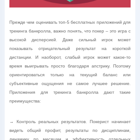
Прежде чем оценивать топ-5 бесплатных приложений для
трекинга банкролла, важно понять, что покер – это игра с
высокой дисперсией. Даже сильный игрок может
показывать отрицательный результат на короткой
дистанции. И наоборот, слабый игрок может какое-то
время выигрывать просто благодаря апстрику. Поэтому
ориентироваться только на текущий баланс или
субъективные ощущения не самое лучшее решение.
Приложения для трекинга банкролла дают такие
преимущества:
→ Контроль реальных результатов. Покерист начинает
видеть общий профит, результаты по дисциплинам,
динамику по месяцам и эффективность отдельных