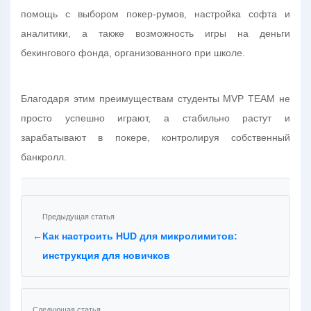
помощь с выбором покер-румов, настройка софта и
аналитики, а также возможность игры на деньги
бекингового фонда, организованного при школе.
Благодаря этим преимуществам студенты MVP TEAM не
просто успешно играют, а стабильно растут и
зарабатывают в покере, контролируя собственный
банкролл.
Предыдущая статья
←
Как настроить HUD для микролимитов:
инструкция для новичков
Следующая статья