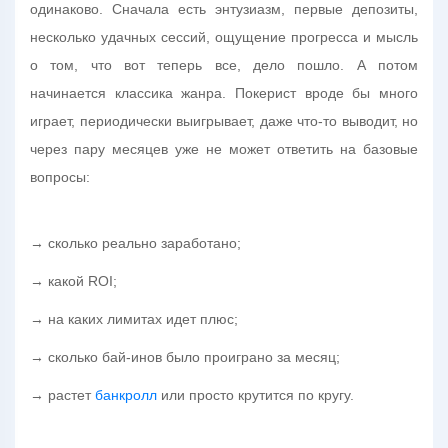
одинаково. Сначала есть энтузиазм, первые депозиты,
несколько удачных сессий, ощущение прогресса и мысль
о том, что вот теперь все, дело пошло. А потом
начинается классика жанра. Покерист вроде бы много
играет, периодически выигрывает, даже что-то выводит, но
через пару месяцев уже не может ответить на базовые
вопросы:
→ сколько реально заработано;
→ какой ROI;
→ на каких лимитах идет плюс;
→ сколько бай-инов было проиграно за месяц;
→ растет
банкролл
или просто крутится по кругу.