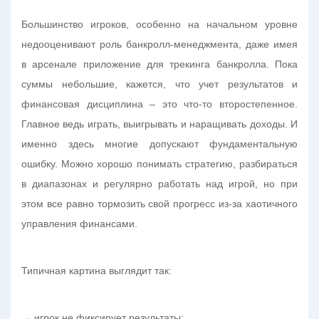
Большинство игроков, особенно на начальном уровне
недооценивают роль банкролл-менеджмента, даже имея
в арсенале приложение для трекинга банкролла. Пока
суммы небольшие, кажется, что учет результатов и
финансовая дисциплина – это что-то второстепенное.
Главное ведь играть, выигрывать и наращивать доходы. И
именно здесь многие допускают фундаментальную
ошибку. Можно хорошо понимать стратегию, разбираться
в диапазонах и регулярно работать над игрой, но при
этом все равно тормозить свой прогресс из-за хаотичного
управления финансами.
Типичная картина выглядит так:
→ игрок не фиксирует результаты;