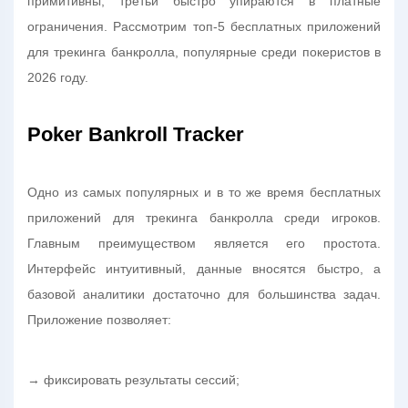
примитивны, третьи быстро упираются в платные
ограничения. Рассмотрим топ-5 бесплатных приложений
для трекинга банкролла, популярные среди покеристов в
2026 году.
Poker Bankroll Tracker
Одно из самых популярных и в то же время бесплатных
приложений для трекинга банкролла среди игроков.
Главным преимуществом является его простота.
Интерфейс интуитивный, данные вносятся быстро, а
базовой аналитики достаточно для большинства задач.
Приложение позволяет:
→ фиксировать результаты сессий;