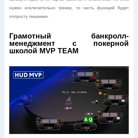
нужен исключительно трекер, то часть функций будет
попросту лишними.
Грамотный банкролл-
менеджмент с покерной
школой MVP TEAM