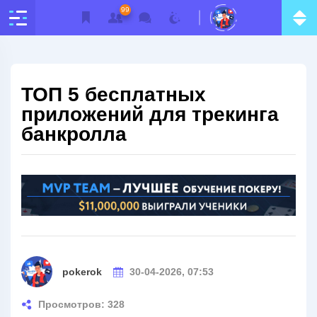
99
ТОП 5 бесплатных
приложений для трекинга
банкролла
pokerok
30-04-2026, 07:53
Просмотров: 328