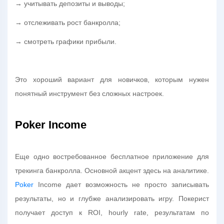
→ учитывать депозиты и выводы;
→ отслеживать рост банкролла;
→ смотреть графики прибыли.
Это хороший вариант для новичков, которым нужен
понятный инструмент без сложных настроек.
Poker Income
Еще одно востребованное бесплатное приложение для
трекинга банкролла. Основной акцент здесь на аналитике.
Poker
Income дает возможность не просто записывать
результаты, но и глубже анализировать игру. Покерист
получает доступ к ROI, hourly rate, результатам по