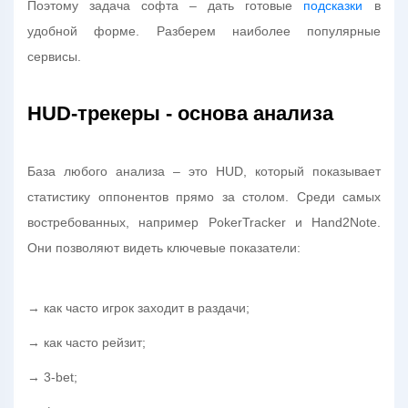
Поэтому задача софта – дать готовые
подсказки
в
удобной форме. Разберем наиболее популярные
сервисы.
HUD-трекеры - основа анализа
База любого анализа – это HUD, который показывает
статистику оппонентов прямо за столом. Среди самых
востребованных, например PokerTracker и Hand2Note.
Они позволяют видеть ключевые показатели:
→ как часто игрок заходит в раздачи;
→ как часто рейзит;
→ 3-bet;