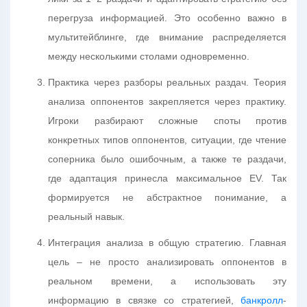
перегруза информацией. Это особенно важно в
мультитейблинге, где внимание распределяется
между несколькими столами одновременно.
Практика через разборы реальных раздач. Теория
анализа оппонентов закрепляется через практику.
Игроки разбирают сложные споты против
конкретных типов оппонентов, ситуации, где чтение
соперника было ошибочным, а также те раздачи,
где адаптация принесла максимальное EV. Так
формируется не абстрактное понимание, а
реальный навык.
Интеграция анализа в общую стратегию. Главная
цель – не просто анализировать оппонентов в
реальном времени, а использовать эту
информацию в связке со стратегией,
банкролл
-