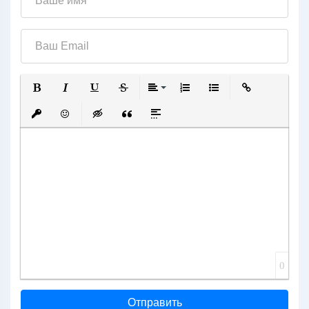
Полужирный
Курсив
Подчеркнутый
Зачеркнутый
Выравнивание
Нумерованный список
Маркированный 
Вставить 
Вставить защищенную ссылку
Вставить смайлик
Вставка скрытого текста
Вставка цитаты
Вставка спойлера
0
Отправить