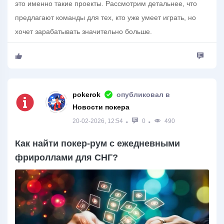
это именно такие проекты. Рассмотрим детальнее, что
предлагают команды для тех, кто уже умеет играть, но
хочет зарабатывать значительно больше.
pokerok
опубликовал в
Новости покера
20-02-2026, 12:54
0
490
Как найти покер-рум с ежедневными
фрироллами для СНГ?