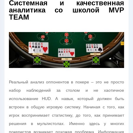
Системная и качественная
аналитика со школой MVP
TEAM
Реальный анализ оппонентов в покере – это не просто
набор наблюдений за столом и не хаотичное
использование HUD. А навык, который должен быть
встроен в общую игровую систему. Начиная с того, как
игрок воспринимает статистику, до того, как принимает
решения в мультистолах. Именно здесь у многих
покеристов возникает похожая проблема. Информация