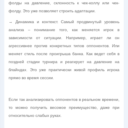
фолды на давление, склонность к чек-коллу или чек-
фолду. Это уже позволяет строить адаптации.
→ Динамика и контекст. Самый продвинутый уровень
анализа – понимание того, как меняется игрок в
зависимости от ситуации. Например, играет ли он
агрессивнее против конкретных типов оппонентов. Или
меняет стиль после проигрыша банка. Как ведет себя в
поздней стадии турнира и реагирует на давление на
блайндах. Это уже практически живой профиль игрока
прямо во время сессии.
Если так анализировать оппонентов в реальном времени,
то можно получить весомое преимущество, даже при
относительно слабых руках.