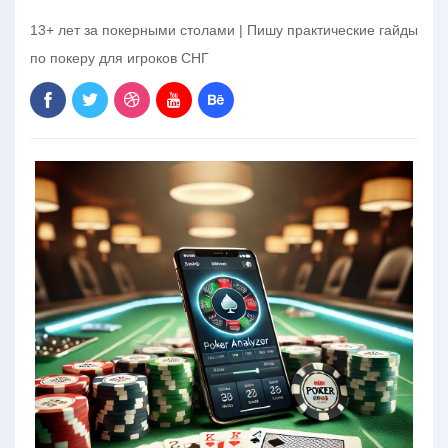
13+ лет за покерными столами | Пишу практические гайды
по покеру для игроков СНГ