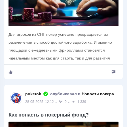
Для игроков из СНГ покер успешно превращается из
развлечения в способ достойного заработка. И именно
площадки с ежедневными фрироллами становятся
идеальным местом как для старта, так и для развития
pokerok
опубликовал в
Новости покера
28-05-2025, 12:12
0
1 339
Как попасть в покерный фонд?