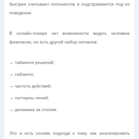
быстрее считывает оппонентов и подстраивается под их
поведение.
В онлайн-покере нет возможности видеть человека
физически, но есть другой набор сигналов:
→ тайминги решений;
→ сайзинги;
→ частота действий;
→ паттерны линий;
→ динамика за столом.
Это и есть основа подхода к тому, как анализировать