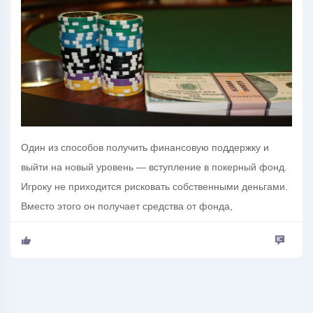
Один из способов получить финансовую поддержку и
выйти на новый уровень — вступление в покерный фонд.
Игроку не приходится рисковать собственными деньгами.
Вместо этого он получает средства от фонда,