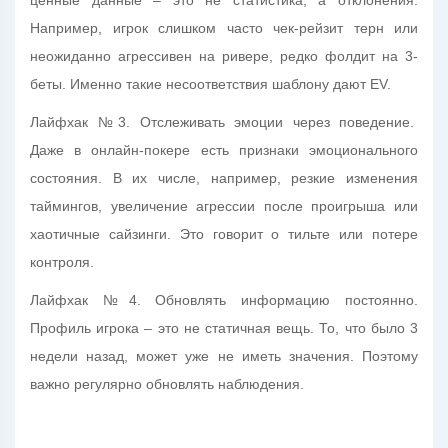
Например, игрок слишком часто чек-рейзит терн или
неожиданно агрессивен на ривере, редко фолдит на 3-
беты. Именно такие несоответствия шаблону дают EV.
Лайфхак №3. Отслеживать эмоции через поведение.
Даже в онлайн-покере есть признаки эмоционального
состояния. В их числе, например, резкие изменения
таймингов, увеличение агрессии после проигрыша или
хаотичные сайзинги. Это говорит о тильте или потере
контроля.
Лайфхак №4. Обновлять информацию постоянно.
Профиль игрока – это не статичная вещь. То, что было 3
недели назад, может уже не иметь значения. Поэтому
важно регулярно обновлять наблюдения.