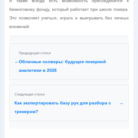
А также всегда есть возможность присоединится к
бекинговому фонду, который работает при школе покера.
Это позволяет учиться, играть и выигрывать без личных
вложений.
Предыдущая статья
←
Облачные солверы: будущее покерной
аналитики в 2026
Следующая статья
Как экспортировать базу рук для разбора с
→
тренером?