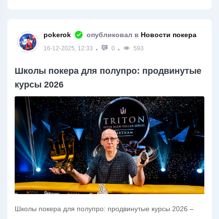
pokerok
опубликовал в
Новости покера
16-12-2025, 12:33
0
593
Школы покера для полупро: продвинутые
курсы 2026
Школы покера для полупро: продвинутые курсы 2026 –