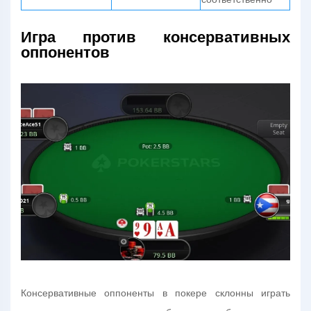
Игра против консервативных
оппонентов
Консервативные оппоненты в покере склонны играть