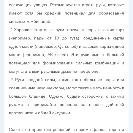
следующих улицах. Рекомендуется играть руки, которые
имеют хотя бы средний потенциал для образования
сильных комбинаций.
* Хорошие стартовые руки включают пары высоких карт
(например, пары от 10 до туза), соединенные карты
одной масти (например, QJ suited) и высокие карты одной
масти (например, AK suited). Эти руки имеют больший
потенциал для формирования сильных комбинаций и
могут стать выигрышными даже на префлопе.
* Руки средней силы, такие как небольшие пары или
соединенные неконнекторы, могут также иметь ценность в
большом блайнде. Однако, будьте осторожны с такими
руками и принимайте решения на основе действий
противников и общей ситуации.
Советы по принятию решений во время флопа, терна и