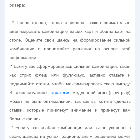
ривера:
* После флопа, терна и ривера, важно внимательно
анализировать комбинацию ваших карт и общих карт на
столе. Оцените свои шансы на формирование сильной
комбинации и принимайте решения на основе этой
информации.
* Если у вас сформировалась сильная комбинация, такая
как стрит, флеш или фулл-хаус, активно ставьте и
поднимайте ставки, чтобы максимизировать свою выгоду.
В таких ситуациях,
стратегия
медленной игры (slow play)
может не быть оптимальной, так как вы хотите сделать
ставки, которые привлекут внимание и принесут вам
больше фишек.
* Если у вас слабая комбинация или вы не уверены в
своих шансах на успех, рациональным решением может