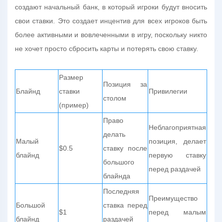
создают начальный банк, в который игроки будут вносить
свои ставки. Это создает инцентив для всех игроков быть
более активными и вовлеченными в игру, поскольку никто
не хочет просто сбросить карты и потерять свою ставку.
Размер
Позиция за
Блайнд
ставки
Привилегии
столом
(пример)
Право
Неблагоприятная
делать
Малый
позиция, делает
$0.5
ставку после
блайнд
первую ставку
большого
перед раздачей
блайнда
Последняя
Преимущество
Большой
ставка перед
$1
перед малым
блайнд
раздачей