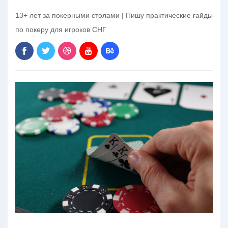
13+ лет за покерными столами | Пишу практические гайды
по покеру для игроков СНГ