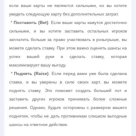
если ваши карты не являются сильными, но вы хотите
увидеть следующую карту без дополнительных затрат.
*
Поставить (Bet)
: Если ваши карты кажутся достаточно
сильными, и вы хотите заставить остальных игроков
заплатить больше за право участвовать в розыгрыше, вы
можете сделать ставку. При этом важно оценить шансы на
успех вашей руки и сделать ставку, которая
максимизирует вашу выгоду.
*
Поднять (Raise)
: Если перед вами уже была сделана
ставка, и вы уверены в силе своих карт, вы можете
поднять ставку. Это поможет создать больший пот и
заставить других игроков принимать более сложные
решения. Однако, будьте осторожны с размером вашего
поднятия, чтобы не дать противникам слишком выгодные
шансы на ответное действие.