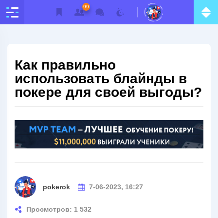
99
Как правильно
использовать блайнды в
покере для своей выгоды?
pokerok
7-06-2023, 16:27
Просмотров: 1 532